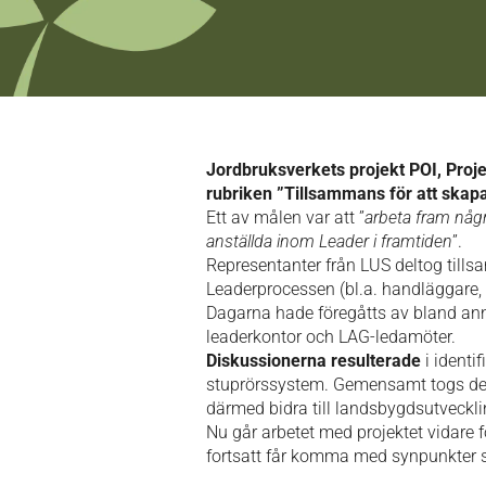
Jordbruksverkets projekt POI, Proje
rubriken ”Tillsammans för att ska
Ett av målen var att ”
arbeta fram någr
anställda inom Leader i framtiden
”.
Representanter från LUS deltog till
Leaderprocessen (bl.a. handläggare, e
Dagarna hade föregåtts av bland anna
leaderkontor och LAG-ledamöter.
Diskussionerna resulterade
i identi
stuprörssystem. Gemensamt togs det f
därmed bidra till landsbygdsutveckli
Nu går arbetet med projektet vidare 
fortsatt får komma med synpunkter so