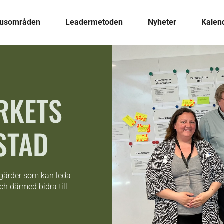
kusområden
Leadermetoden
Nyheter
Kalen
RKETS
STAD
tgärder som kan leda
och därmed bidra till