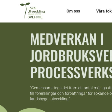
Om oss
Våra fo
MEDVERKAN I
JORDBRUKSVE
PROCESSVERK
"Gemensamt togs det fram ett antal möjliga å
till förenklingar och förbättringar för sökande 
landsbygdsutveckling."