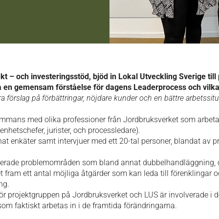
kt – och investeringsstöd, bjöd in Lokal Utveckling Sverige ti
pa en gemensam förståelse för dagens Leaderprocess och vilk
a förslag på förbättringar, nöjdare kunder och en bättre arbetssi
sammans med olika professioner från Jordbruksverket som arbeta
nhetschefer, jurister, och processledare).
t enkäter samt intervjuer med ett 20-tal personer, blandat av p
fierade problemområden som bland annat dubbelhandläggning, okl
ram ett antal möjliga åtgärder som kan leda till förenklingar o
ng.
för projektgruppen på Jordbruksverket och LUS är involverade i 
m faktiskt arbetas in i de framtida förändringarna.